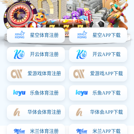
注册信息：如手机号、昵称、头像等基础资料
设备信息：操作系统、浏览器、分辨率、唯一标识等
行为记录：包括访问路径、停留时间、偏好设置等
位置信息：在获得授权后采集
三、信息使用目的
收集到的信息将用于：
为您提供定制化内容与互动体验
保障账号和数据安全
进行数据分析与服务优化
在授权基础上提供通知推送服务
四、第三方共享与信息披露
我们承诺不会随意出售用户信息，仅在以下情况下共享：
经您明确授权的合作服务