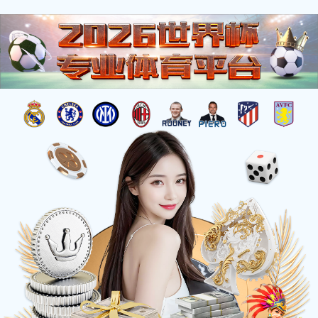
注册入口
用户使用协议
版本号：v1.0 ｜ 最近更新：2025年7月
一、协议的接受
在您开始使用华体会·体育平台提供的任何服务之前，请务必阅读并理
解本协议内容。访问、注册、浏览或使用即代表您接受所有条款。
二、账户注册与使用