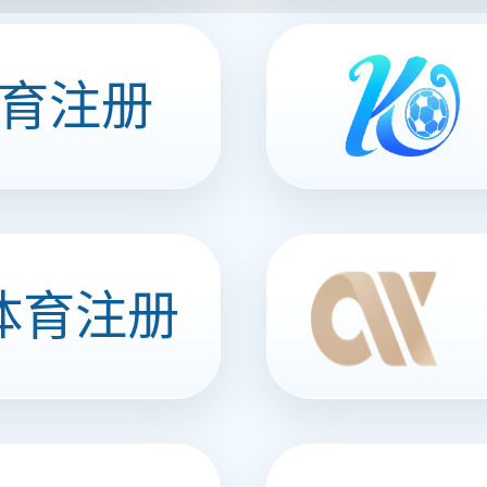
有潜力，却缺乏稳定性和进攻威慑力。活塞管理层深知，在竞争
。此时，武切维奇若能加盟，将带来三大直接价值：其一，他成
进攻层次；其二，其丰富的季后赛经验能为年轻球员提供关键指
复刻当年在魔术的战术模式。底特律当地媒体分析认为：“活塞
度，这恰好符合武切维奇的需求——他仍渴望在生涯末期证明自
想：筹码与薪资的平衡艺术
要付出怎样的代价？从公牛角度，他们渴望获得年轻球员与选秀
轻资产，搭配一个未来首轮签，同时用到期合同填充薪资。武切
担。值得注意的是，活塞总经理此前曾公开表示“球队需要经验
奇的兴趣绝非空穴来风。当然，竞争也客观存在：独行侠、国王
活性和球队定位更占优势。
与青春的碰撞，能否擦出火花？
将是一笔典型的“各取所需”式交易。对公牛，这是重建的重要