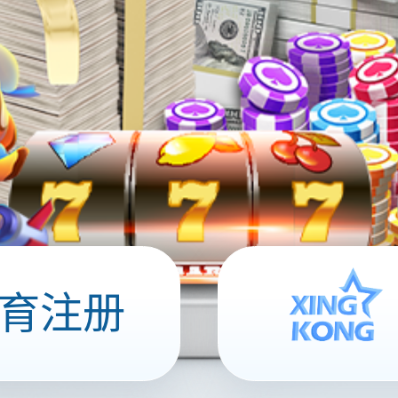
局：武切维奇与球队渐行渐远
加盟公牛以来，始终扮演着内线支柱的角色，场均贡献稳定两双数
边缘，管理层已明确表态将推倒重建。武切维奇即将年满34岁，
成本化的方针愈发不匹配。更重要的是，公牛已着力培养年轻内
为后场核心，这使得武切维奇的战术地位逐渐边缘化。一位球队
为重建释放薪资空间，并获得未来资产。”因此，今夏交易这位
求：年轻框架下的经验补强
了大量年轻天赋，尤其是后场康宁汉姆与艾维的搭档已初具威胁