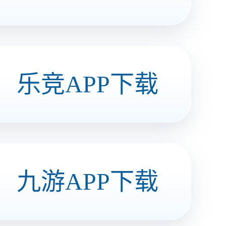
广厦控股孙铭徽得分25.3分
vs 深圳
2026-06-05
推荐
华体会·体育
华体会·体育-华体会(中国) ✅eson推荐🌈「2026好运滚
滚」【官方授权】✅ 成立于2004年5月，注册资金2000