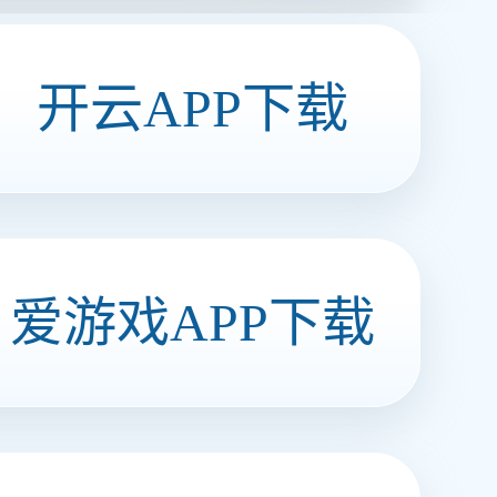
激烈的东部，仅靠毛胚
熟的低位单打和中远投
导；其三，武切维奇与
拥有充足的薪资空间，
己。”
权。活塞可能送出例如
维奇的合同还剩一年，
丰富的赢球文化”，这暗
等队同样缺乏优质内
一步；对活塞，则是加速