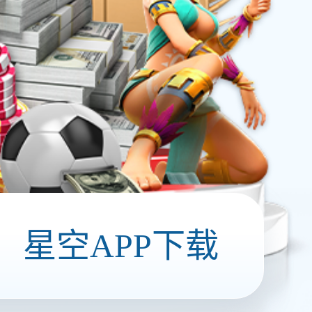
据。然而，公牛近两个
其超过2000万美元的
线，如帕特里克·威廉
内部人士坦言：“管理层
老将几乎成为既定事
。但球队内线始终是短