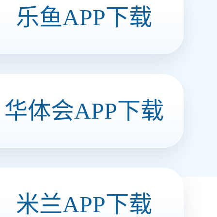
少的球权，仍是未知
迎来一次意味深长的洗
下一篇：
TyC：尼科-帕斯有望在本周日正式回
4