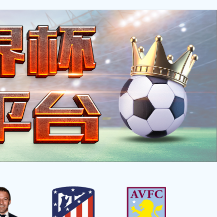
App
公司
体育
注册入口
简介
看点
会·体育
赛事实时同步
育APP
为您带来高速、高清、稳定的观
端访问